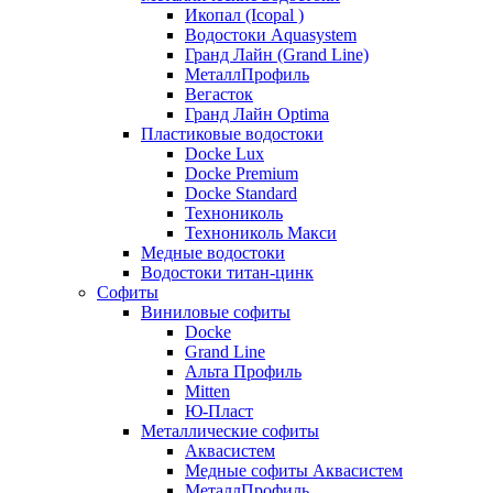
Икопал (Icopal )
Водостоки Aquasystem
Гранд Лайн (Grand Line)
МеталлПрофиль
Вегасток
Гранд Лайн Optima
Пластиковые водостоки
Docke Lux
Docke Premium
Docke Standard
Технониколь
Технониколь Макси
Медные водостоки
Водостоки титан-цинк
Софиты
Виниловые софиты
Docke
Grand Line
Альта Профиль
Mitten
Ю-Пласт
Металлические софиты
Аквасистем
Медные софиты Аквасистем
МеталлПрофиль