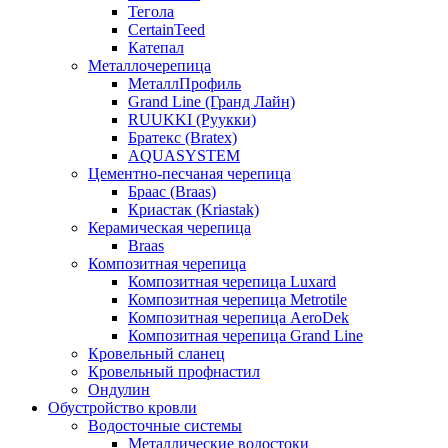
Тегола
CertainTeed
Катепал
Металлочерепица
МеталлПрофиль
Grand Line (Гранд Лайн)
RUUKKI (Руукки)
Братекс (Bratex)
AQUASYSTEM
Цементно-песчаная черепица
Браас (Braas)
Криастак (Kriastak)
Керамическая черепица
Braas
Композитная черепица
Композитная черепица Luxard
Композитная черепица Metrotile
Композитная черепица AeroDek
Композитная черепица Grand Line
Кровельный сланец
Кровельный профнастил
Ондулин
Обустройство кровли
Водосточные системы
Металлические водостоки