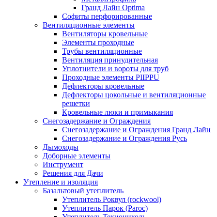
Гранд Лайн Optima
Софиты перфорированные
Вентиляционные элементы
Вентиляторы кровельные
Элементы проходные
Трубы вентиляционные
Вентиляция принудительная
Уплотнители и вороты для труб
Проходные элементы PIIPPU
Дефлекторы кровельные
Дефлекторы цокольные и вентиляционные
решетки
Кровельные люки и примыкания
Снегозадержание и Ограждения
Снегозадержание и Ограждения Гранд Лайн
Снегозадержание и Ограждения Русь
Дымоходы
Доборные элементы
Инструмент
Решения для Дачи
Утепление и изоляция
Базальтовый утеплитель
Утеплитель Роквул (rockwool)
Утеплитель Парок (Paroc)
Утеплитель Технониколь