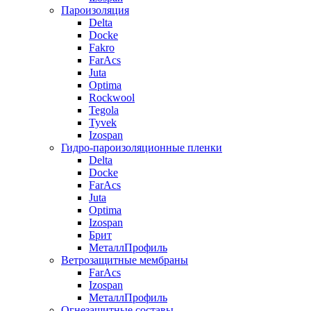
Пароизоляция
Delta
Docke
Fakro
FarAcs
Juta
Optima
Rockwool
Tegola
Tyvek
Izospan
Гидро-пароизоляционные пленки
Delta
Docke
FarAcs
Juta
Optima
Izospan
Брит
МеталлПрофиль
Ветрозащитные мембраны
FarAcs
Izospan
МеталлПрофиль
Огнезащитные составы