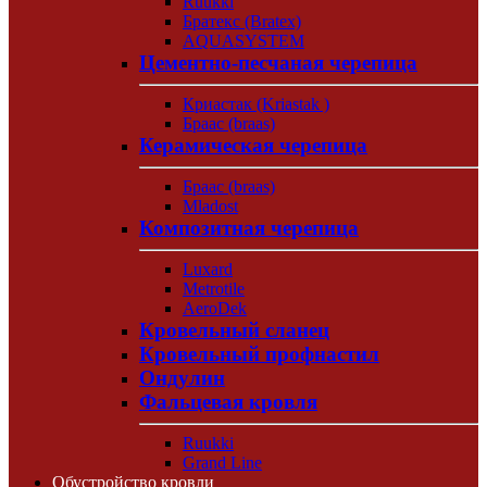
Ruukki
Братекс (Bratex)
AQUASYSTEM
Цементно-песчаная черепица
Криастак (Kriastak )
Браас (braas)
Керамическая черепица
Браас (braas)
Mladost
Композитная черепица
Luxard
Metrotile
AeroDek
Кровельный сланец
Кровельный профнастил
Ондулин
Фальцевая кровля
Ruukki
Grand Line
Обустройство кровли