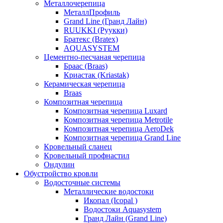
Металлочерепица
МеталлПрофиль
Grand Line (Гранд Лайн)
RUUKKI (Руукки)
Братекс (Bratex)
AQUASYSTEM
Цементно-песчаная черепица
Браас (Braas)
Криастак (Kriastak)
Керамическая черепица
Braas
Композитная черепица
Композитная черепица Luxard
Композитная черепица Metrotile
Композитная черепица AeroDek
Композитная черепица Grand Line
Кровельный сланец
Кровельный профнастил
Ондулин
Обустройство кровли
Водосточные системы
Металлические водостоки
Икопал (Icopal )
Водостоки Aquasystem
Гранд Лайн (Grand Line)