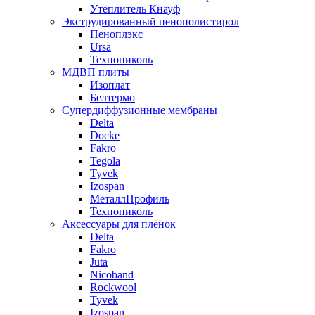
Утеплитель Кнауф
Экструдированный пенополистирол
Пеноплэкс
Ursa
Технониколь
МДВП плиты
Изоплат
Белтермо
Супердиффузионные мембраны
Delta
Docke
Fakro
Tegola
Tyvek
Izospan
МеталлПрофиль
Технониколь
Аксессуары для плёнок
Delta
Fakro
Juta
Nicoband
Rockwool
Tyvek
Izospan