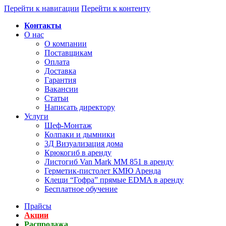
Перейти к навигации
Перейти к контенту
Контакты
О нас
О компании
Поставщикам
Оплата
Доставка
Гарантия
Вакансии
Статьи
Написать директору
Услуги
Шеф-Монтаж
Колпаки и дымники
3Д Визуализация дома
Крюкогиб в аренду
Листогиб Van Mark MM 851 в аренду
Герметик-пистолет КМЮ Аренда
Клещи “Гофра” прямые EDMA в аренду
Бесплатное обучение
Прайсы
Акции
Распродажа