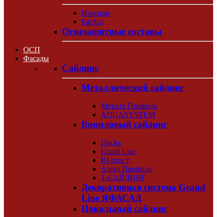
Изоспан
FarAcs
Огнезащитные составы
ОСП
Фасады
Сайдинг
Металлический сайдинг
Металл Профиль
AQUASYSTEM
Виниловый сайдинг
Döcke
Grand Line
Ю-пласт
Альта Профиль
Т-САЙДИНГ
Декоративная система Grand
Line ЯФАСАД
Цокольный сайдинг