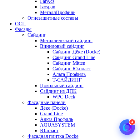
FarAcs
Izospan
МеталлПрофиль
Огнезащитные составы
ОСП
Фасады
Сайдинг
Металлический сайдинг
Виниловый сайдинг
Сайдинг Дёке (Docke)
Сайдинг Grand Line
Сайдинг Mitten
Сайдинг Ю-пласт
Альта Профиль
Т-САЙДИНГ
Цокольный сайдинг
Сайдинг из ДПК
WPC Deck
Фасадные панели
Дёке (Docke)
Grand Line
Альта Профиль
4
AQUASYSTEM
Ю-пласт
Фасадная плитка Docke