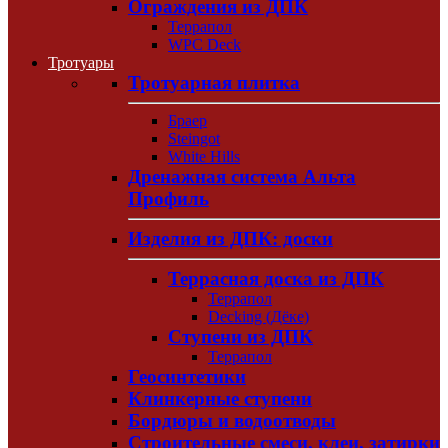
Ограждения из ДПК
Террапол
WPC Deck
Тротуары
Тротуарная плитка
Браер
Steingot
White Hills
Дренажная система Альта
Профиль
Изделия из ДПК: доски
Террасная доска из ДПК
Террапол
Decking (Дёке)
Ступени из ДПК
Террапол
Геосинтетики
Клинкерные ступени
Бордюры и водоотводы
Строительные смеси, клеи, затирки