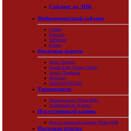
Сайдинг из ДПК
Фиброцементный сайдинг
Cedral
Decover
SidWood
Kmew
Фасадные панели
Дёке (Docke)
Grand Line (Гранд Лайн)
Альта Профиль
Ю-пласт
AQUASYSTEM
Термопанели
Термопанели White Hills
Термопанели Аляска
Искусственный камень
Искусственный камень White Hills
Фасадная плитка