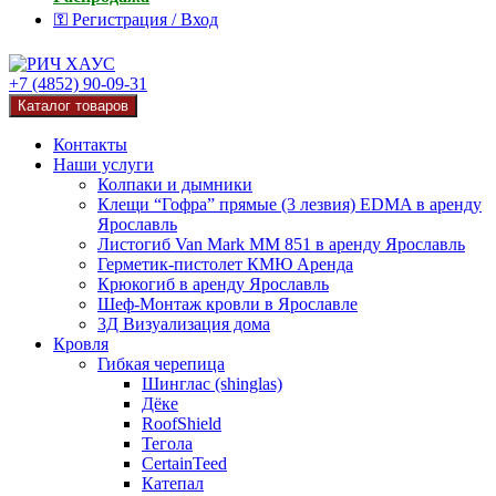
⚿ Регистрация / Вход
+7 (4852) 90-09-31
Каталог товаров
Контакты
Наши услуги
Колпаки и дымники
Клещи “Гофра” прямые (3 лезвия) EDMA в аренду
Ярославль
Листогиб Van Mark MM 851 в аренду Ярославль
Герметик-пистолет КМЮ Аренда
Крюкогиб в аренду Ярославль
Шеф-Монтаж кровли в Ярославле
3Д Визуализация дома
Кровля
Гибкая черепица
Шинглас (shinglas)
Дёке
RoofShield
Тегола
CertainTeed
Катепал