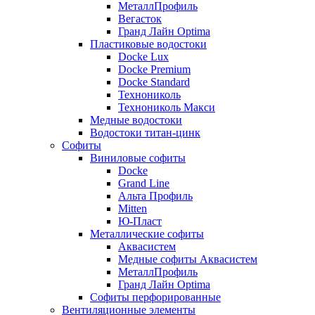
МеталлПрофиль
Вегасток
Гранд Лайн Optima
Пластиковые водостоки
Docke Lux
Docke Premium
Docke Standard
Технониколь
Технониколь Макси
Медные водостоки
Водостоки титан-цинк
Софиты
Виниловые софиты
Docke
Grand Line
Альта Профиль
Mitten
Ю-Пласт
Металлические софиты
Аквасистем
Медные софиты Аквасистем
МеталлПрофиль
Гранд Лайн Optima
Софиты перфорированные
Вентиляционные элементы