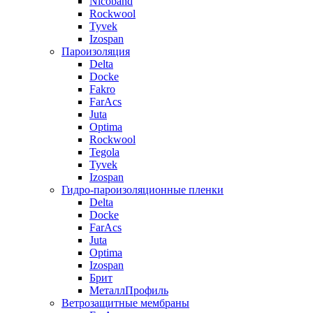
Nicoband
Rockwool
Tyvek
Izospan
Пароизоляция
Delta
Docke
Fakro
FarAcs
Juta
Optima
Rockwool
Tegola
Tyvek
Izospan
Гидро-пароизоляционные пленки
Delta
Docke
FarAcs
Juta
Optima
Izospan
Брит
МеталлПрофиль
Ветрозащитные мембраны