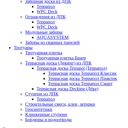
Заборная доска из ДПК
Террапол
WPC Deck
Ограждения из ДПК
Террапол
WPC Deck
Модульные заборы
AQUASYSTEM
Заборы из сварных панелей
Тротуары
Тротуарная плитка
Тротуарная плитка Браер
Террасная доска (Декинг) из ДПК
Террасная доска Terrapol (Террапол)
Террасная доска Террапол Классик
Террасная доска Террапол Практик
Террасная доска Террапол Смарт
Террасная доска Decking (Дёке)
Ступени из ДПК
Террапол
Строительные смеси, клеи, затирки
Геосинтетики
Клинкерные ступени
Бордюры и водоотводы