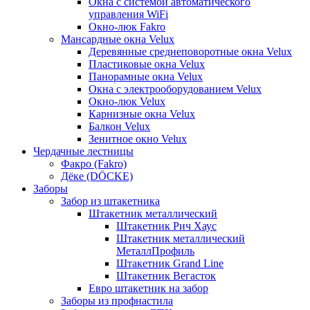
Окна с системой автоматического
управления WiFi
Окно-люк Fakro
Мансардные окна Velux
Деревянные среднеповоротные окна Velux
Пластиковые окна Velux
Панорамные окна Velux
Окна с электрооборудованием Velux
Окно-люк Velux
Карнизные окна Velux
Балкон Velux
Зенитное окно Velux
Чердачные лестницы
Факро (Fakro)
Дёке (DÖCKE)
Заборы
Забор из штакетника
Штакетник металлический
Штакетник Рич Хаус
Штакетник металлический
МеталлПрофиль
Штакетник Grand Line
Штакетник Вегасток
Евро штакетник на забор
Заборы из профнастила