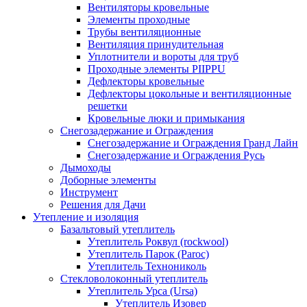
Вентиляторы кровельные
Элементы проходные
Трубы вентиляционные
Вентиляция принудительная
Уплотнители и вороты для труб
Проходные элементы PIIPPU
Дефлекторы кровельные
Дефлекторы цокольные и вентиляционные
решетки
Кровельные люки и примыкания
Снегозадержание и Ограждения
Снегозадержание и Ограждения Гранд Лайн
Снегозадержание и Ограждения Русь
Дымоходы
Доборные элементы
Инструмент
Решения для Дачи
Утепление и изоляция
Базальтовый утеплитель
Утеплитель Роквул (rockwool)
Утеплитель Парок (Paroc)
Утеплитель Технониколь
Стекловолоконный утеплитель
Утеплитель Урса (Ursa)
Утеплитель Изовер