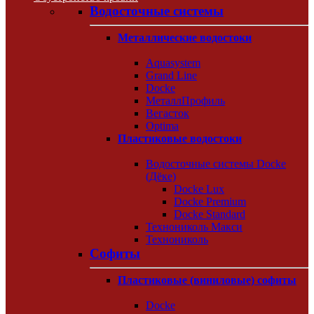
Водосточные системы
Металлические водостоки
Aquasystem
Grand Line
Docke
МеталлПрофиль
Вегасток
Optima
Пластиковые водостоки
Водосточные системы Docke
(Дёке)
Docke Lux
Docke Premium
Docke Standard
Технониколь Макси
Технониколь
Софиты
Пластиковые (виниловые) софиты
Docke