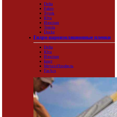
Delta
Fakro
Tyvek
Юта
Изоспан
Tegola
Docke
Гидро-пароизоляционные пленки
Delta
Юта
Изоспан
Брит
МеталлПрофиль
FarAcs