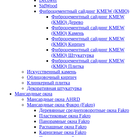
Decower
SidWood
Фиброцементный сайдинг KMEW (КМЮ)
Фиброцементный сайдинг KMEW
(КМЮ) Дерево
Фиброцементный сайдинг KMEW
(КМЮ) Камень
Фиброцементный сайдинг KMEW
(КМЮ) Кирпич
Фиброцементный сайдинг KMEW
(КМЮ) Штукатурка
Фиброцементный сайдинг KMEW
(КМЮ) Плитка
Искусственный камень
Облицовочный кирпич
Клинкерный плитка
Декоративная штукатурка
Мансардные окна
Мансардные окна AHRD
Мансардные окна Факро (Fakro)
Деревянные среднеповоротные окна Fakro
Пластиковые окна Fakro
Панорамные окна Fakro
Распашные окна Fakro
Карнизные окна Fakro