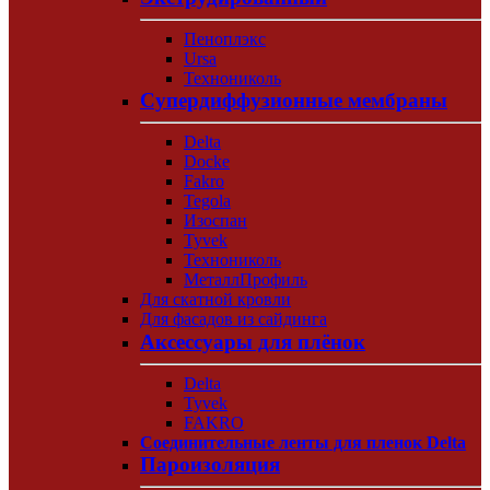
Пеноплэкс
Ursa
Технониколь
Супердиффузионные мембраны
Delta
Docke
Fakro
Tegola
Изоспан
Tyvek
Технониколь
МеталлПрофиль
Для скатной кровли
Для фасадов из сайдинга
Аксессуары для плёнок
Delta
Tyvek
FAKRO
Соединительные ленты для пленок Delta
Пароизоляция