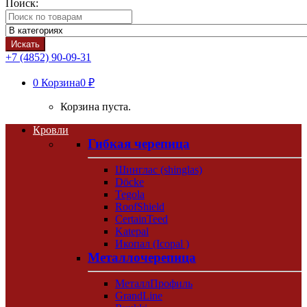
Поиск:
Искать
+7 (4852) 90-09-31
0
Корзина
0 ₽
Корзина пуста.
Кровли
Гибкая черепица
Шинглас (shinglas)
Döcke
Tegola
RoofShield
CertainTeed
Katepal
Икопал (Icopal )
Металлочерепица
МеталлПрофиль
GrandLine