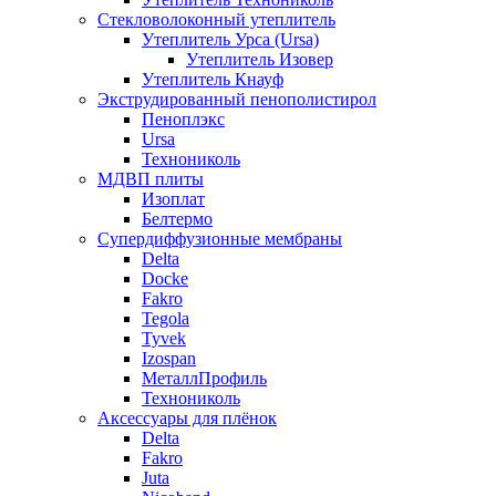
Стекловолоконный утеплитель
Утеплитель Урса (Ursa)
Утеплитель Изовер
Утеплитель Кнауф
Экструдированный пенополистирол
Пеноплэкс
Ursa
Технониколь
МДВП плиты
Изоплат
Белтермо
Супердиффузионные мембраны
Delta
Docke
Fakro
Tegola
Tyvek
Izospan
МеталлПрофиль
Технониколь
Аксессуары для плёнок
Delta
Fakro
Juta