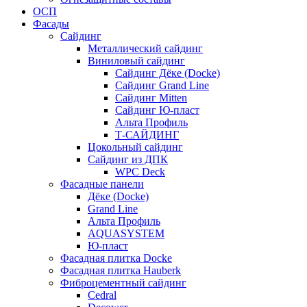
ОСП
Фасады
Сайдинг
Металлический сайдинг
Виниловый сайдинг
Сайдинг Дёке (Docke)
Сайдинг Grand Line
Сайдинг Mitten
Сайдинг Ю-пласт
Альта Профиль
Т-САЙДИНГ
Цокольный сайдинг
Сайдинг из ДПК
WPC Deck
Фасадные панели
Дёке (Docke)
Grand Line
Альта Профиль
AQUASYSTEM
Ю-пласт
Фасадная плитка Docke
Фасадная плитка Hauberk
Фиброцементный сайдинг
Cedral