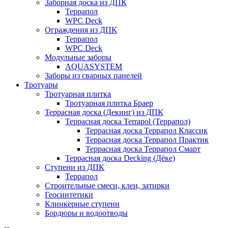
Заборная доска из ДПК
Террапол
WPC Deck
Ограждения из ДПК
Террапол
WPC Deck
Модульные заборы
AQUASYSTEM
Заборы из сварных панелей
Тротуары
Тротуарная плитка
Тротуарная плитка Браер
Террасная доска (Декинг) из ДПК
Террасная доска Terrapol (Террапол)
Террасная доска Террапол Классик
Террасная доска Террапол Практик
Террасная доска Террапол Смарт
Террасная доска Decking (Дёке)
Ступени из ДПК
Террапол
Строительные смеси, клеи, затирки
Геосинтетики
Клинкерные ступени
Бордюры и водоотводы