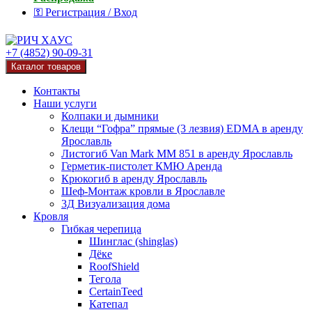
⚿ Регистрация / Вход
+7 (4852) 90-09-31
Каталог товаров
Контакты
Наши услуги
Колпаки и дымники
Клещи “Гофра” прямые (3 лезвия) EDMA в аренду
Ярославль
Листогиб Van Mark MM 851 в аренду Ярославль
Герметик-пистолет КМЮ Аренда
Крюкогиб в аренду Ярославль
Шеф-Монтаж кровли в Ярославле
3Д Визуализация дома
Кровля
Гибкая черепица
Шинглас (shinglas)
Дёке
RoofShield
Тегола
CertainTeed
Катепал