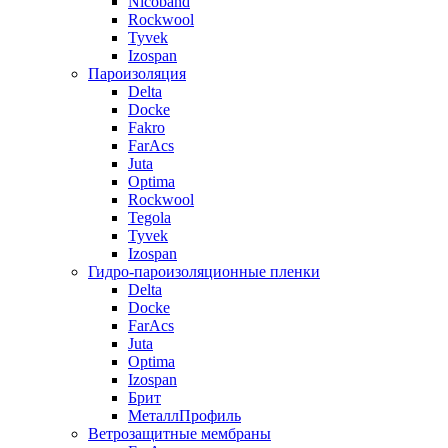
Nicoband
Rockwool
Tyvek
Izospan
Пароизоляция
Delta
Docke
Fakro
FarAcs
Juta
Optima
Rockwool
Tegola
Tyvek
Izospan
Гидро-пароизоляционные пленки
Delta
Docke
FarAcs
Juta
Optima
Izospan
Брит
МеталлПрофиль
Ветрозащитные мембраны