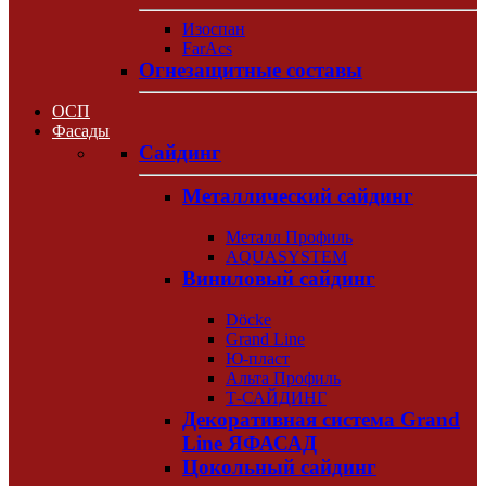
Изоспан
FarAcs
Огнезащитные составы
ОСП
Фасады
Сайдинг
Металлический сайдинг
Металл Профиль
AQUASYSTEM
Виниловый сайдинг
Döcke
Grand Line
Ю-пласт
Альта Профиль
Т-САЙДИНГ
Декоративная система Grand
Line ЯФАСАД
Цокольный сайдинг