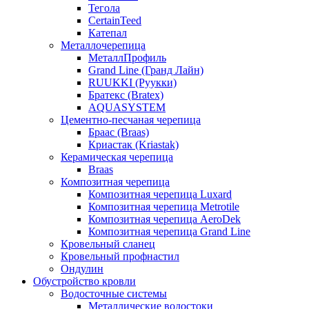
Тегола
CertainTeed
Катепал
Металлочерепица
МеталлПрофиль
Grand Line (Гранд Лайн)
RUUKKI (Руукки)
Братекс (Bratex)
AQUASYSTEM
Цементно-песчаная черепица
Браас (Braas)
Криастак (Kriastak)
Керамическая черепица
Braas
Композитная черепица
Композитная черепица Luxard
Композитная черепица Metrotile
Композитная черепица AeroDek
Композитная черепица Grand Line
Кровельный сланец
Кровельный профнастил
Ондулин
Обустройство кровли
Водосточные системы
Металлические водостоки