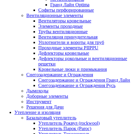
Гранд Лайн Optima
Софиты перфорированные
Вентиляционные элементы
Вентиляторы кровельные
Элементы проходные
Трубы вентиляционные
Вентиляция принудительная
Уплотнители и вороты для труб
Проходные элементы PIIPPU
Дефлекторы кровельные
Дефлекторы цокольные и вентиляционные
решетки
Кровельные люки и примыкания
Снегозадержание и Ограждения
Снегозадержание и Ограждения Гранд Лайн
Снегозадержание и Ограждения Русь
Дымоходы
Доборные элементы
Инструмент
Решения для Дачи
Утепление и изоляция
Базальтовый утеплитель
Утеплитель Роквул (rockwool)
Утеплитель Парок (Paroc)
Утеплитель Технониколь