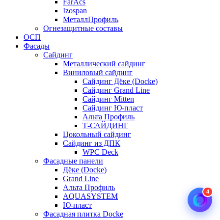
FarAcs
Izospan
МеталлПрофиль
Огнезащитные составы
ОСП
Фасады
Сайдинг
Металлический сайдинг
Виниловый сайдинг
Сайдинг Дёке (Docke)
Сайдинг Grand Line
Сайдинг Mitten
Сайдинг Ю-пласт
Альта Профиль
Т-САЙДИНГ
Цокольный сайдинг
Сайдинг из ДПК
WPC Deck
Фасадные панели
Дёке (Docke)
Grand Line
Альта Профиль
4
AQUASYSTEM
Ю-пласт
Фасадная плитка Docke