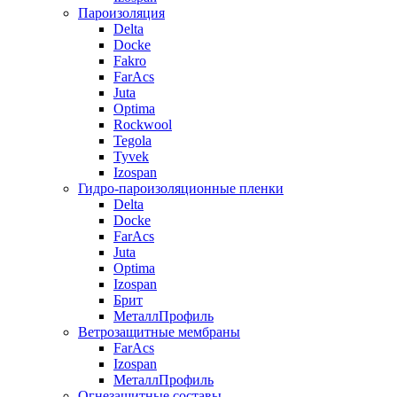
Пароизоляция
Delta
Docke
Fakro
FarAcs
Juta
Optima
Rockwool
Tegola
Tyvek
Izospan
Гидро-пароизоляционные пленки
Delta
Docke
FarAcs
Juta
Optima
Izospan
Брит
МеталлПрофиль
Ветрозащитные мембраны
FarAcs
Izospan
МеталлПрофиль
Огнезащитные составы