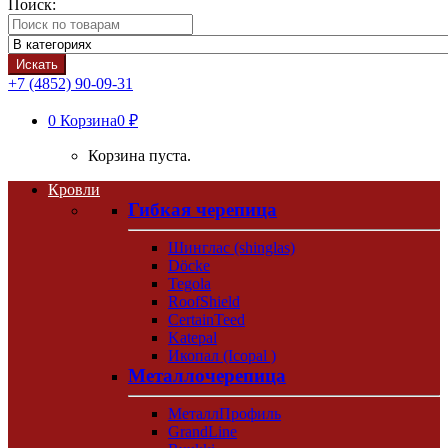
Поиск:
Искать
+7 (4852) 90-09-31
0
Корзина
0 ₽
Корзина пуста.
Кровли
Гибкая черепица
Шинглас (shinglas)
Döcke
Tegola
RoofShield
CertainTeed
Katepal
Икопал (Icopal )
Металлочерепица
МеталлПрофиль
GrandLine