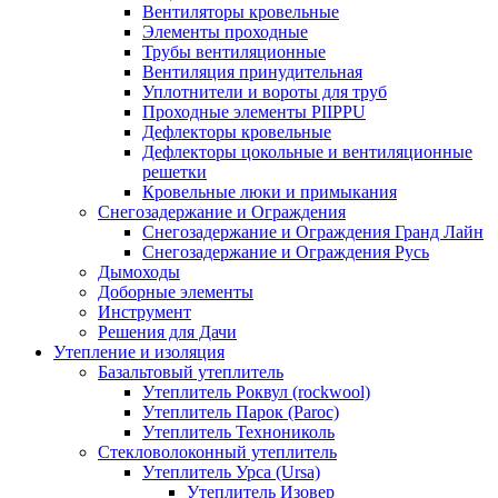
Вентиляторы кровельные
Элементы проходные
Трубы вентиляционные
Вентиляция принудительная
Уплотнители и вороты для труб
Проходные элементы PIIPPU
Дефлекторы кровельные
Дефлекторы цокольные и вентиляционные
решетки
Кровельные люки и примыкания
Снегозадержание и Ограждения
Снегозадержание и Ограждения Гранд Лайн
Снегозадержание и Ограждения Русь
Дымоходы
Доборные элементы
Инструмент
Решения для Дачи
Утепление и изоляция
Базальтовый утеплитель
Утеплитель Роквул (rockwool)
Утеплитель Парок (Paroc)
Утеплитель Технониколь
Стекловолоконный утеплитель
Утеплитель Урса (Ursa)
Утеплитель Изовер