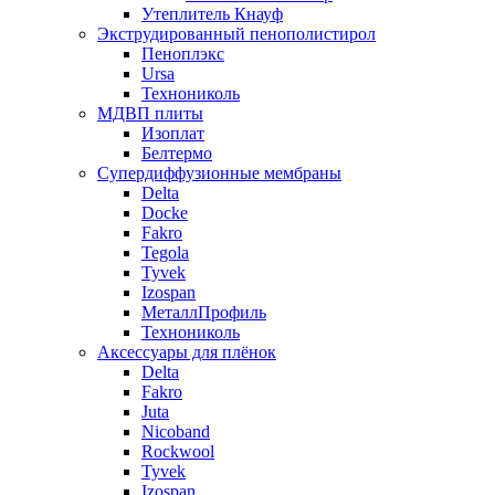
Утеплитель Кнауф
Экструдированный пенополистирол
Пеноплэкс
Ursa
Технониколь
МДВП плиты
Изоплат
Белтермо
Супердиффузионные мембраны
Delta
Docke
Fakro
Tegola
Tyvek
Izospan
МеталлПрофиль
Технониколь
Аксессуары для плёнок
Delta
Fakro
Juta
Nicoband
Rockwool
Tyvek
Izospan