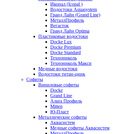
Икопал (Icopal )
Водостоки Aquasystem
Гранд Лайн (Grand Line)
МеталлПрофиль
Вегасток
Гранд Лайн Optima
Пластиковые водостоки
Docke Lux
Docke Premium
Docke Standard
Технониколь
Технониколь Макси
Медные водостоки
Водостоки титан-цинк
Софиты
Виниловые софиты
Docke
Grand Line
Альта Профиль
Mitten
Ю-Пласт
Металлические софиты
Аквасистем
Медные софиты Аквасистем
МеталлПрофиль