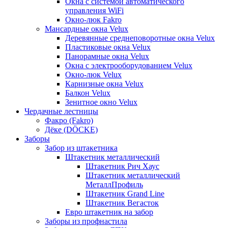
Окна с системой автоматического
управления WiFi
Окно-люк Fakro
Мансардные окна Velux
Деревянные среднеповоротные окна Velux
Пластиковые окна Velux
Панорамные окна Velux
Окна с электрооборудованием Velux
Окно-люк Velux
Карнизные окна Velux
Балкон Velux
Зенитное окно Velux
Чердачные лестницы
Факро (Fakro)
Дёке (DÖCKE)
Заборы
Забор из штакетника
Штакетник металлический
Штакетник Рич Хаус
Штакетник металлический
МеталлПрофиль
Штакетник Grand Line
Штакетник Вегасток
Евро штакетник на забор
Заборы из профнастила