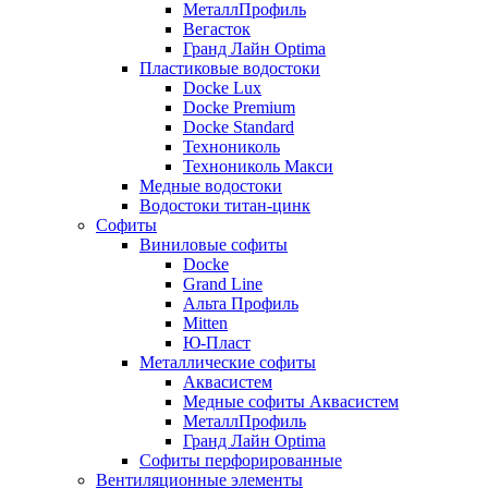
МеталлПрофиль
Вегасток
Гранд Лайн Optima
Пластиковые водостоки
Docke Lux
Docke Premium
Docke Standard
Технониколь
Технониколь Макси
Медные водостоки
Водостоки титан-цинк
Софиты
Виниловые софиты
Docke
Grand Line
Альта Профиль
Mitten
Ю-Пласт
Металлические софиты
Аквасистем
Медные софиты Аквасистем
МеталлПрофиль
Гранд Лайн Optima
Софиты перфорированные
Вентиляционные элементы