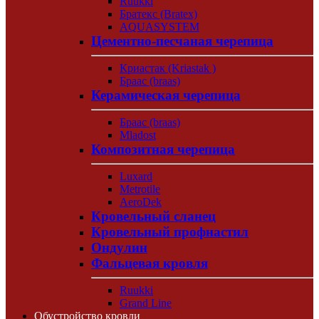
Ruukki
Братекс (Bratex)
AQUASYSTEM
Цементно-песчаная черепица
Криастак (Kriastak )
Браас (braas)
Керамическая черепица
Браас (braas)
Mladost
Композитная черепица
Luxard
Metrotile
AeroDek
Кровельный сланец
Кровельный профнастил
Ондулин
Фальцевая кровля
Ruukki
Grand Line
Обустройство кровли