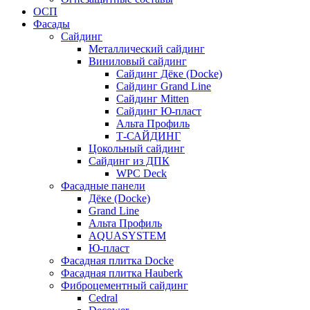
ОСП
Фасады
Сайдинг
Металлический сайдинг
Виниловый сайдинг
Сайдинг Дёке (Docke)
Сайдинг Grand Line
Сайдинг Mitten
Сайдинг Ю-пласт
Альта Профиль
Т-САЙДИНГ
Цокольный сайдинг
Сайдинг из ДПК
WPC Deck
Фасадные панели
Дёке (Docke)
Grand Line
Альта Профиль
AQUASYSTEM
Ю-пласт
Фасадная плитка Docke
Фасадная плитка Hauberk
Фиброцементный сайдинг
Cedral