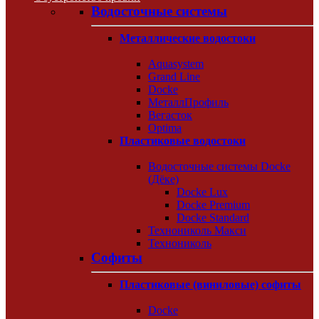
Водосточные системы
Металлические водостоки
Aquasystem
Grand Line
Docke
МеталлПрофиль
Вегасток
Optima
Пластиковые водостоки
Водосточные системы Docke
(Дёке)
Docke Lux
Docke Premium
Docke Standard
Технониколь Макси
Технониколь
Софиты
Пластиковые (виниловые) софиты
Docke