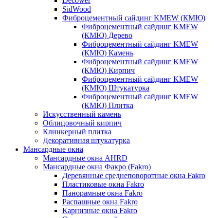
Decower
SidWood
Фиброцементный сайдинг KMEW (КМЮ)
Фиброцементный сайдинг KMEW
(КМЮ) Дерево
Фиброцементный сайдинг KMEW
(КМЮ) Камень
Фиброцементный сайдинг KMEW
(КМЮ) Кирпич
Фиброцементный сайдинг KMEW
(КМЮ) Штукатурка
Фиброцементный сайдинг KMEW
(КМЮ) Плитка
Искусственный камень
Облицовочный кирпич
Клинкерный плитка
Декоративная штукатурка
Мансардные окна
Мансардные окна AHRD
Мансардные окна Факро (Fakro)
Деревянные среднеповоротные окна Fakro
Пластиковые окна Fakro
Панорамные окна Fakro
Распашные окна Fakro
Карнизные окна Fakro