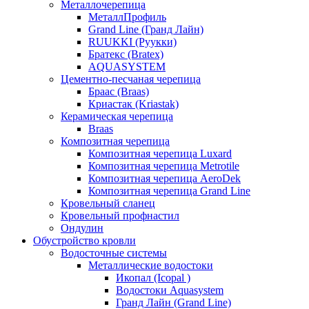
Металлочерепица
МеталлПрофиль
Grand Line (Гранд Лайн)
RUUKKI (Руукки)
Братекс (Bratex)
AQUASYSTEM
Цементно-песчаная черепица
Браас (Braas)
Криастак (Kriastak)
Керамическая черепица
Braas
Композитная черепица
Композитная черепица Luxard
Композитная черепица Metrotile
Композитная черепица AeroDek
Композитная черепица Grand Line
Кровельный сланец
Кровельный профнастил
Ондулин
Обустройство кровли
Водосточные системы
Металлические водостоки
Икопал (Icopal )
Водостоки Aquasystem
Гранд Лайн (Grand Line)