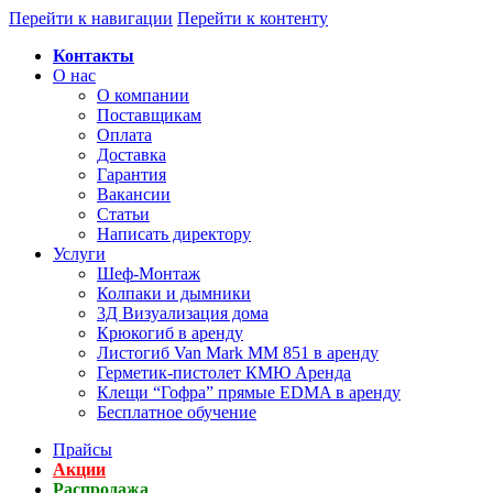
Перейти к навигации
Перейти к контенту
Контакты
О нас
О компании
Поставщикам
Оплата
Доставка
Гарантия
Вакансии
Статьи
Написать директору
Услуги
Шеф-Монтаж
Колпаки и дымники
3Д Визуализация дома
Крюкогиб в аренду
Листогиб Van Mark MM 851 в аренду
Герметик-пистолет КМЮ Аренда
Клещи “Гофра” прямые EDMA в аренду
Бесплатное обучение
Прайсы
Акции
Распродажа