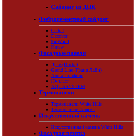
Сайдинг из ДПК
Фиброцементный сайдинг
Cedral
Decover
SidWood
Kmew
Фасадные панели
Дёке (Docke)
Grand Line (Гранд Лайн)
Альта Профиль
Ю-пласт
AQUASYSTEM
Термопанели
Термопанели White Hills
Термопанели Аляска
Искусственный камень
Искусственный камень White Hills
Фасадная плитка