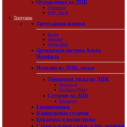
Ограждения из ДПК
Террапол
WPC Deck
Тротуары
Тротуарная плитка
Браер
Steingot
White Hills
Дренажная система Альта
Профиль
Изделия из ДПК: доски
Террасная доска из ДПК
Террапол
Decking (Дёке)
Ступени из ДПК
Террапол
Геосинтетики
Клинкерные ступени
Бордюры и водоотводы
Строительные смеси, клеи, затирки