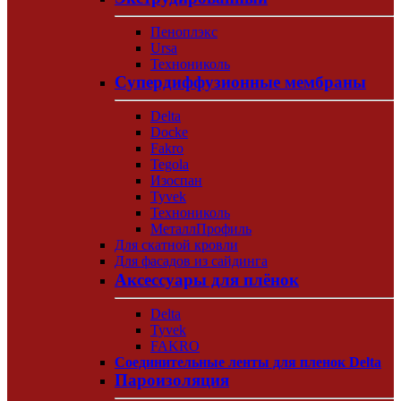
Пеноплэкс
Ursa
Технониколь
Супердиффузионные мембраны
Delta
Docke
Fakro
Tegola
Изоспан
Tyvek
Технониколь
МеталлПрофиль
Для скатной кровли
Для фасадов из сайдинга
Аксессуары для плёнок
Delta
Tyvek
FAKRO
Соединительные ленты для пленок Delta
Пароизоляция