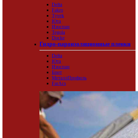
Delta
Fakro
Tyvek
Юта
Изоспан
Tegola
Docke
Гидро-пароизоляционные пленки
Delta
Юта
Изоспан
Брит
МеталлПрофиль
FarAcs