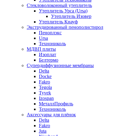
Стекловолоконный утеплитель
Утеплитель Урса (Ursa)
Утеплитель Изовер
Утеплитель Кнауф
Экструдированный пенополистирол
Пеноплэкс
Ursa
Технониколь
МДВП плиты
Изоплат
Белтермо
Супердиффузионные мембраны
Delta
Docke
Fakro
Tegola
Tyvek
Izospan
МеталлПрофиль
Технониколь
Аксессуары для плёнок
Delta
Fakro
Juta