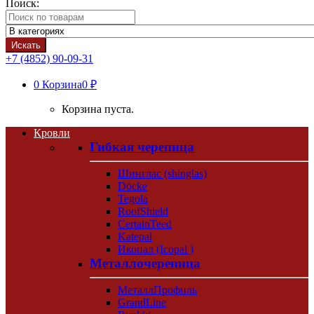
Поиск:
Искать
+7 (4852) 90-09-31
0
Корзина
0 ₽
Корзина пуста.
Кровли
Гибкая черепица
Шинглас (shinglas)
Döcke
Tegola
RoofShield
CertainTeed
Katepal
Икопал (Icopal )
Металлочерепица
МеталлПрофиль
GrandLine