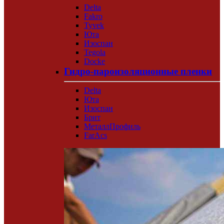
Delta
Fakro
Tyvek
Юта
Изоспан
Tegola
Docke
Гидро-пароизоляционные пленки
Delta
Юта
Изоспан
Брит
МеталлПрофиль
FarAcs