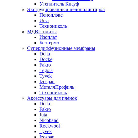
Утеплитель Кнауф
Экструдированный пенополистирол
Пеноплэкс
Ursa
Технониколь
МДВП плиты
Изоплат
Белтермо
Супердиффузионные мембраны
Delta
Docke
Fakro
Tegola
Tyvek
Izospan
МеталлПрофиль
Технониколь
Аксессуары для плёнок
Delta
Fakro
Juta
Nicoband
Rockwool
Tyvek
Izospan