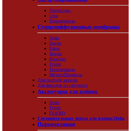
Пеноплэкс
Ursa
Технониколь
Супердиффузионные мембраны
Delta
Docke
Fakro
Tegola
Изоспан
Tyvek
Технониколь
МеталлПрофиль
Для скатной кровли
Для фасадов из сайдинга
Аксессуары для плёнок
Delta
Tyvek
FAKRO
Соединительные ленты для пленок Delta
Пароизоляция