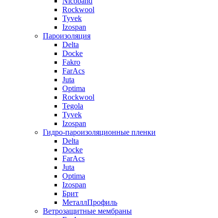
Nicoband
Rockwool
Tyvek
Izospan
Пароизоляция
Delta
Docke
Fakro
FarAcs
Juta
Optima
Rockwool
Tegola
Tyvek
Izospan
Гидро-пароизоляционные пленки
Delta
Docke
FarAcs
Juta
Optima
Izospan
Брит
МеталлПрофиль
Ветрозащитные мембраны