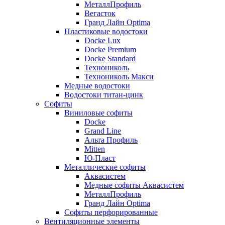
МеталлПрофиль
Вегасток
Гранд Лайн Optima
Пластиковые водостоки
Docke Lux
Docke Premium
Docke Standard
Технониколь
Технониколь Макси
Медные водостоки
Водостоки титан-цинк
Софиты
Виниловые софиты
Docke
Grand Line
Альта Профиль
Mitten
Ю-Пласт
Металлические софиты
Аквасистем
Медные софиты Аквасистем
МеталлПрофиль
Гранд Лайн Optima
Софиты перфорированные
Вентиляционные элементы