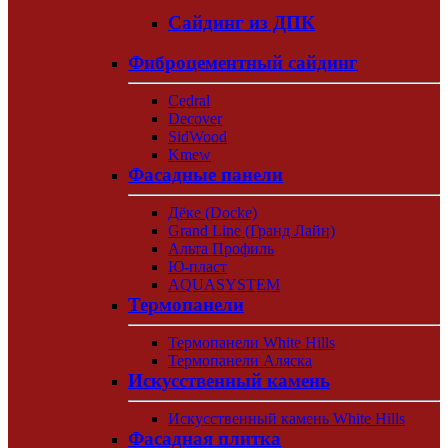
Сайдинг из ДПК
Фиброцементный сайдинг
Cedral
Decover
SidWood
Kmew
Фасадные панели
Дёке (Docke)
Grand Line (Гранд Лайн)
Альта Профиль
Ю-пласт
AQUASYSTEM
Термопанели
Термопанели White Hills
Термопанели Аляска
Искусственный камень
Искусственный камень White Hills
Фасадная плитка