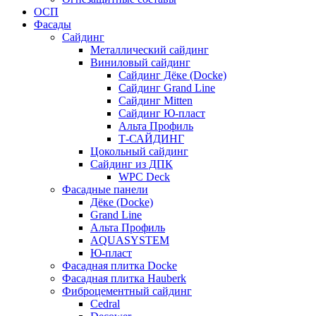
ОСП
Фасады
Сайдинг
Металлический сайдинг
Виниловый сайдинг
Сайдинг Дёке (Docke)
Сайдинг Grand Line
Сайдинг Mitten
Сайдинг Ю-пласт
Альта Профиль
Т-САЙДИНГ
Цокольный сайдинг
Сайдинг из ДПК
WPC Deck
Фасадные панели
Дёке (Docke)
Grand Line
Альта Профиль
AQUASYSTEM
Ю-пласт
Фасадная плитка Docke
Фасадная плитка Hauberk
Фиброцементный сайдинг
Cedral