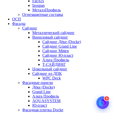
FarAcs
Izospan
МеталлПрофиль
Огнезащитные составы
ОСП
Фасады
Сайдинг
Металлический сайдинг
Виниловый сайдинг
Сайдинг Дёке (Docke)
Сайдинг Grand Line
Сайдинг Mitten
Сайдинг Ю-пласт
Альта Профиль
Т-САЙДИНГ
Цокольный сайдинг
Сайдинг из ДПК
WPC Deck
Фасадные панели
Дёке (Docke)
Grand Line
Альта Профиль
4
AQUASYSTEM
Ю-пласт
Фасадная плитка Docke