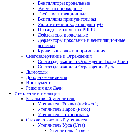
Вентиляторы кровельные
Элементы проходные
Трубы вентиляционные
Вентиляция принудительная
Уплотнители и вороты для труб
Проходные элементы PIIPPU
Дефлекторы кровельные
Дефлекторы цокольные и вентиляционные
решетки
Кровельные люки и примыкания
Снегозадержание и Ограждения
Снегозадержание и Ограждения Гранд Лайн
Снегозадержание и Ограждения Русь
Дымоходы
Доборные элементы
Инструмент
Решения для Дачи
Утепление и изоляция
Базальтовый утеплитель
Утеплитель Роквул (rockwool)
Утеплитель Парок (Paroc)
Утеплитель Технониколь
Стекловолоконный утеплитель
Утеплитель Урса (Ursa)
Утеплитель Изовер