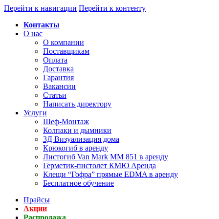
Перейти к навигации
Перейти к контенту
Контакты
О нас
О компании
Поставщикам
Оплата
Доставка
Гарантия
Вакансии
Статьи
Написать директору
Услуги
Шеф-Монтаж
Колпаки и дымники
3Д Визуализация дома
Крюкогиб в аренду
Листогиб Van Mark MM 851 в аренду
Герметик-пистолет КМЮ Аренда
Клещи “Гофра” прямые EDMA в аренду
Бесплатное обучение
Прайсы
Акции
Распродажа