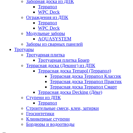
Заборная доска из ДПК
Террапол
WPC Deck
Ограждения из ДПК
Террапол
WPC Deck
Модульные заборы
AQUASYSTEM
Заборы из сварных панелей
Тротуары
Тротуарная плитка
Тротуарная плитка Браер
Террасная доска (Декинг) из ДПК
Террасная доска Terrapol (Террапол)
Террасная доска Террапол Классик
Террасная доска Террапол Практик
Террасная доска Террапол Смарт
Террасная доска Decking (Дёке)
Ступени из ДПК
Террапол
Строительные смеси, клеи, затирки
Геосинтетики
Клинкерные ступени
Бордюры и водоотводы