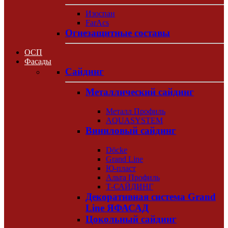
Изоспан
FarAcs
Огнезащитные составы
ОСП
Фасады
Сайдинг
Металлический сайдинг
Металл Профиль
AQUASYSTEM
Виниловый сайдинг
Döcke
Grand Line
Ю-пласт
Альта Профиль
Т-САЙДИНГ
Декоративная система Grand
Line ЯФАСАД
Цокольный сайдинг