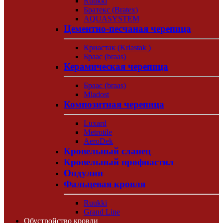
Ruukki
Братекс (Bratex)
AQUASYSTEM
Цементно-песчаная черепица
Криастак (Kriastak )
Браас (braas)
Керамическая черепица
Браас (braas)
Mladost
Композитная черепица
Luxard
Metrotile
AeroDek
Кровельный сланец
Кровельный профнастил
Ондулин
Фальцевая кровля
Ruukki
Grand Line
Обустройство кровли