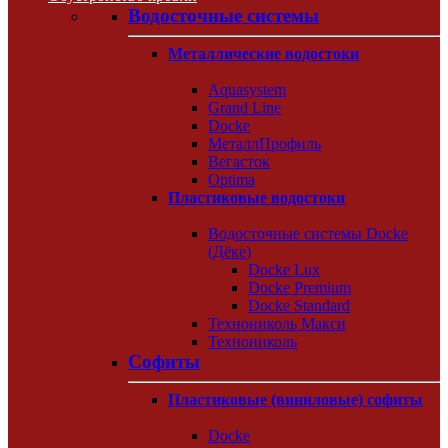
Водосточные системы
Металлические водостоки
Aquasystem
Grand Line
Docke
МеталлПрофиль
Вегасток
Optima
Пластиковые водостоки
Водосточные системы Docke
(Дёке)
Docke Lux
Docke Premium
Docke Standard
Технониколь Макси
Технониколь
Софиты
Пластиковые (виниловые) софиты
Docke