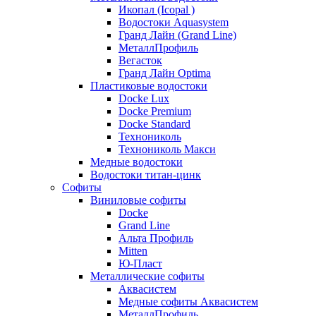
Икопал (Icopal )
Водостоки Aquasystem
Гранд Лайн (Grand Line)
МеталлПрофиль
Вегасток
Гранд Лайн Optima
Пластиковые водостоки
Docke Lux
Docke Premium
Docke Standard
Технониколь
Технониколь Макси
Медные водостоки
Водостоки титан-цинк
Софиты
Виниловые софиты
Docke
Grand Line
Альта Профиль
Mitten
Ю-Пласт
Металлические софиты
Аквасистем
Медные софиты Аквасистем
МеталлПрофиль