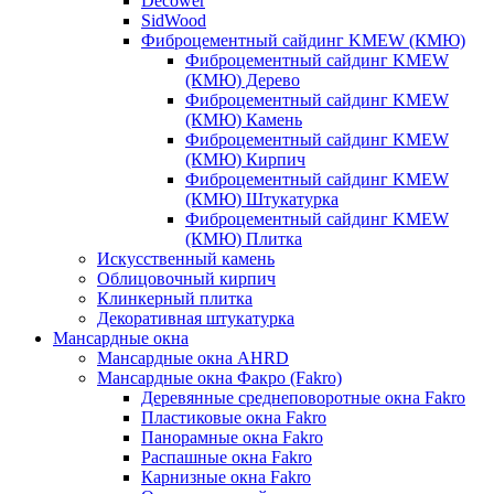
Decower
SidWood
Фиброцементный сайдинг KMEW (КМЮ)
Фиброцементный сайдинг KMEW
(КМЮ) Дерево
Фиброцементный сайдинг KMEW
(КМЮ) Камень
Фиброцементный сайдинг KMEW
(КМЮ) Кирпич
Фиброцементный сайдинг KMEW
(КМЮ) Штукатурка
Фиброцементный сайдинг KMEW
(КМЮ) Плитка
Искусственный камень
Облицовочный кирпич
Клинкерный плитка
Декоративная штукатурка
Мансардные окна
Мансардные окна AHRD
Мансардные окна Факро (Fakro)
Деревянные среднеповоротные окна Fakro
Пластиковые окна Fakro
Панорамные окна Fakro
Распашные окна Fakro
Карнизные окна Fakro