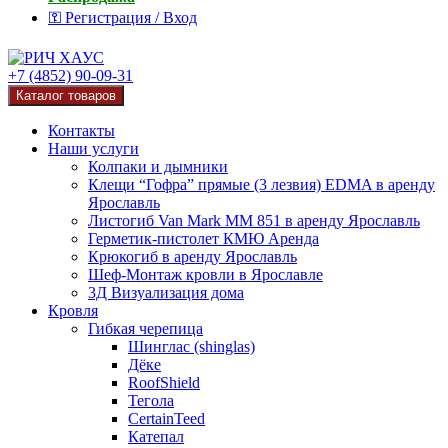
⚿ Регистрация / Вход
+7 (4852) 90-09-31
Каталог товаров
Контакты
Наши услуги
Колпаки и дымники
Клещи “Гофра” прямые (3 лезвия) EDMA в аренду
Ярославль
Листогиб Van Mark MM 851 в аренду Ярославль
Герметик-пистолет КМЮ Аренда
Крюкогиб в аренду Ярославль
Шеф-Монтаж кровли в Ярославле
3Д Визуализация дома
Кровля
Гибкая черепица
Шинглас (shinglas)
Дёке
RoofShield
Тегола
CertainTeed
Катепал