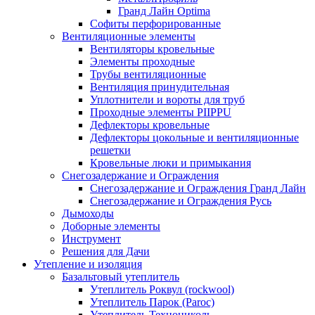
Гранд Лайн Optima
Софиты перфорированные
Вентиляционные элементы
Вентиляторы кровельные
Элементы проходные
Трубы вентиляционные
Вентиляция принудительная
Уплотнители и вороты для труб
Проходные элементы PIIPPU
Дефлекторы кровельные
Дефлекторы цокольные и вентиляционные
решетки
Кровельные люки и примыкания
Снегозадержание и Ограждения
Снегозадержание и Ограждения Гранд Лайн
Снегозадержание и Ограждения Русь
Дымоходы
Доборные элементы
Инструмент
Решения для Дачи
Утепление и изоляция
Базальтовый утеплитель
Утеплитель Роквул (rockwool)
Утеплитель Парок (Paroc)
Утеплитель Технониколь