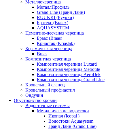
Металлочерепица
МеталлПрофиль
Grand Line (Гранд Лайн)
RUUKKI (Руукки)
Братекс (Bratex)
AQUASYSTEM
Цементно-песчаная черепица
Браас (Braas)
Криастак (Kriastak)
Керамическая черепица
Braas
Композитная черепица
Композитная черепица Luxard
Композитная черепица Metrotile
Композитная черепица AeroDek
Композитная черепица Grand Line
Кровельный сланец
Кровельный профнастил
Ондулин
Обустройство кровли
Водосточные системы
Металлические водостоки
Икопал (Icopal )
Водостоки Aquasystem
Гранд Лайн (Grand Line)