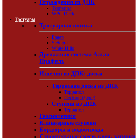
Ограждения из ДПК
Террапол
WPC Deck
Тротуары
Тротуарная плитка
Браер
Steingot
White Hills
Дренажная система Альта
Профиль
Изделия из ДПК: доски
Террасная доска из ДПК
Террапол
Decking (Дёке)
Ступени из ДПК
Террапол
Геосинтетики
Клинкерные ступени
Бордюры и водоотводы
Строительные смеси, клеи, затирки