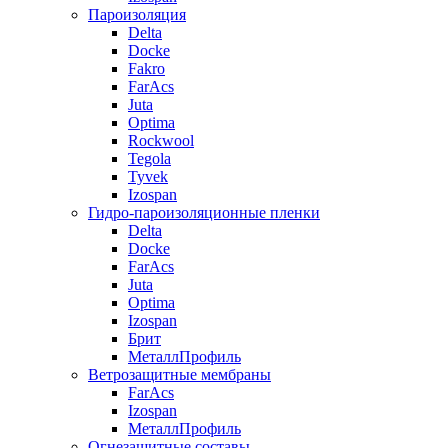
Пароизоляция
Delta
Docke
Fakro
FarAcs
Juta
Optima
Rockwool
Tegola
Tyvek
Izospan
Гидро-пароизоляционные пленки
Delta
Docke
FarAcs
Juta
Optima
Izospan
Брит
МеталлПрофиль
Ветрозащитные мембраны
FarAcs
Izospan
МеталлПрофиль
Огнезащитные составы