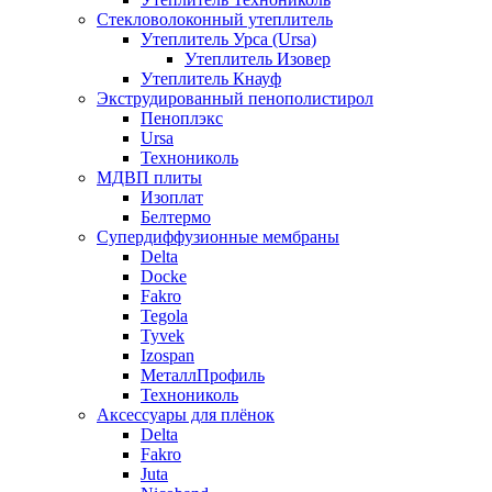
Стекловолоконный утеплитель
Утеплитель Урса (Ursa)
Утеплитель Изовер
Утеплитель Кнауф
Экструдированный пенополистирол
Пеноплэкс
Ursa
Технониколь
МДВП плиты
Изоплат
Белтермо
Супердиффузионные мембраны
Delta
Docke
Fakro
Tegola
Tyvek
Izospan
МеталлПрофиль
Технониколь
Аксессуары для плёнок
Delta
Fakro
Juta