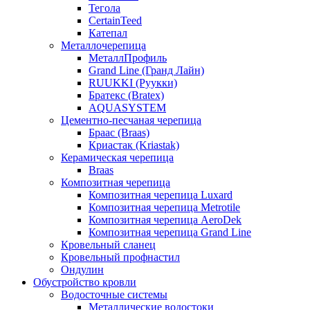
Тегола
CertainTeed
Катепал
Металлочерепица
МеталлПрофиль
Grand Line (Гранд Лайн)
RUUKKI (Руукки)
Братекс (Bratex)
AQUASYSTEM
Цементно-песчаная черепица
Браас (Braas)
Криастак (Kriastak)
Керамическая черепица
Braas
Композитная черепица
Композитная черепица Luxard
Композитная черепица Metrotile
Композитная черепица AeroDek
Композитная черепица Grand Line
Кровельный сланец
Кровельный профнастил
Ондулин
Обустройство кровли
Водосточные системы
Металлические водостоки