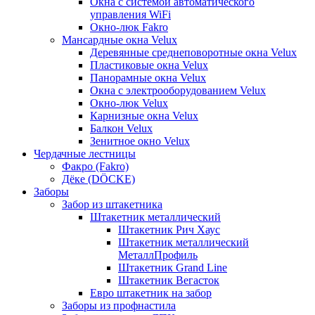
Окна с системой автоматического
управления WiFi
Окно-люк Fakro
Мансардные окна Velux
Деревянные среднеповоротные окна Velux
Пластиковые окна Velux
Панорамные окна Velux
Окна с электрооборудованием Velux
Окно-люк Velux
Карнизные окна Velux
Балкон Velux
Зенитное окно Velux
Чердачные лестницы
Факро (Fakro)
Дёке (DÖCKE)
Заборы
Забор из штакетника
Штакетник металлический
Штакетник Рич Хаус
Штакетник металлический
МеталлПрофиль
Штакетник Grand Line
Штакетник Вегасток
Евро штакетник на забор
Заборы из профнастила