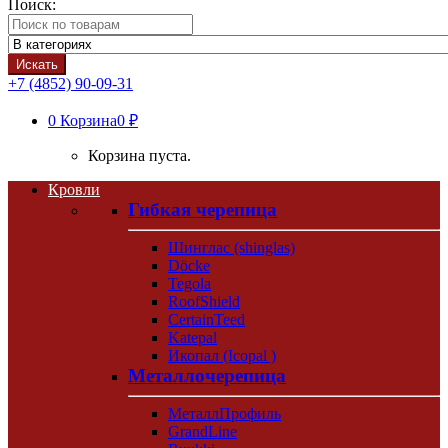
Поиск:
Искать
+7 (4852) 90-09-31
0
Корзина
0 ₽
Корзина пуста.
Кровли
Гибкая черепица
Шинглас (shinglas)
Döcke
Tegola
RoofShield
CertainTeed
Katepal
Икопал (Icopal )
Металлочерепица
МеталлПрофиль
GrandLine