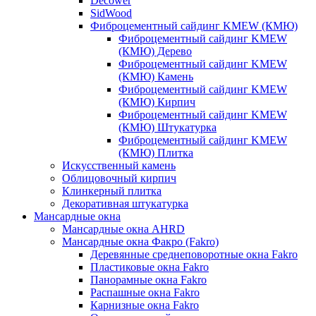
Decower
SidWood
Фиброцементный сайдинг KMEW (КМЮ)
Фиброцементный сайдинг KMEW
(КМЮ) Дерево
Фиброцементный сайдинг KMEW
(КМЮ) Камень
Фиброцементный сайдинг KMEW
(КМЮ) Кирпич
Фиброцементный сайдинг KMEW
(КМЮ) Штукатурка
Фиброцементный сайдинг KMEW
(КМЮ) Плитка
Искусственный камень
Облицовочный кирпич
Клинкерный плитка
Декоративная штукатурка
Мансардные окна
Мансардные окна AHRD
Мансардные окна Факро (Fakro)
Деревянные среднеповоротные окна Fakro
Пластиковые окна Fakro
Панорамные окна Fakro
Распашные окна Fakro
Карнизные окна Fakro