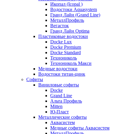
Икопал (Icopal )
Водостоки Aquasystem
Гранд Лайн (Grand Line)
МеталлПрофиль
Вегасток
Гранд Лайн Optima
Пластиковые водостоки
Docke Lux
Docke Premium
Docke Standard
Технониколь
Технониколь Макси
Медные водостоки
Водостоки титан-цинк
Софиты
Виниловые софиты
Docke
Grand Line
Альта Профиль
Mitten
Ю-Пласт
Металлические софиты
Аквасистем
Медные софиты Аквасистем
МеталлПрофиль