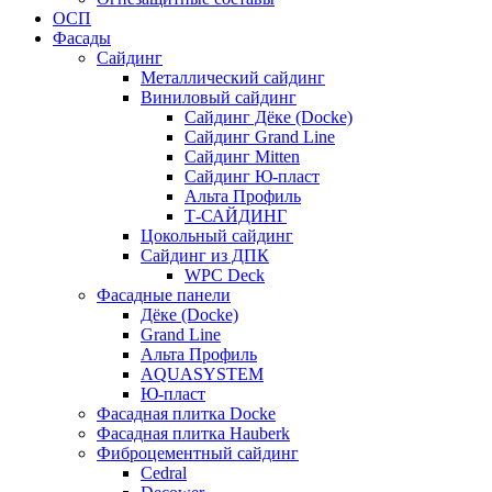
ОСП
Фасады
Сайдинг
Металлический сайдинг
Виниловый сайдинг
Сайдинг Дёке (Docke)
Сайдинг Grand Line
Сайдинг Mitten
Сайдинг Ю-пласт
Альта Профиль
Т-САЙДИНГ
Цокольный сайдинг
Сайдинг из ДПК
WPC Deck
Фасадные панели
Дёке (Docke)
Grand Line
Альта Профиль
AQUASYSTEM
Ю-пласт
Фасадная плитка Docke
Фасадная плитка Hauberk
Фиброцементный сайдинг
Cedral