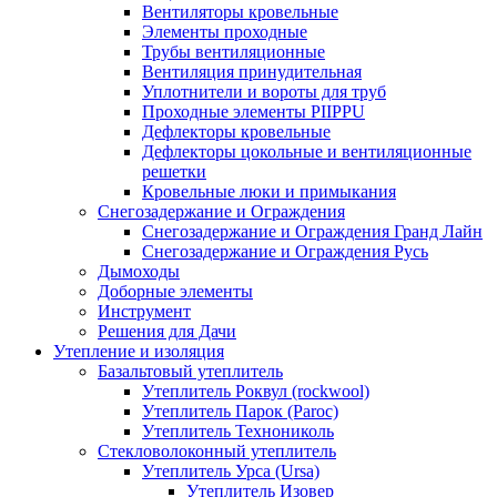
Вентиляторы кровельные
Элементы проходные
Трубы вентиляционные
Вентиляция принудительная
Уплотнители и вороты для труб
Проходные элементы PIIPPU
Дефлекторы кровельные
Дефлекторы цокольные и вентиляционные
решетки
Кровельные люки и примыкания
Снегозадержание и Ограждения
Снегозадержание и Ограждения Гранд Лайн
Снегозадержание и Ограждения Русь
Дымоходы
Доборные элементы
Инструмент
Решения для Дачи
Утепление и изоляция
Базальтовый утеплитель
Утеплитель Роквул (rockwool)
Утеплитель Парок (Paroc)
Утеплитель Технониколь
Стекловолоконный утеплитель
Утеплитель Урса (Ursa)
Утеплитель Изовер