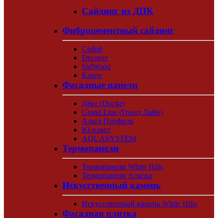
Сайдинг из ДПК
Фиброцементный сайдинг
Cedral
Decover
SidWood
Kmew
Фасадные панели
Дёке (Docke)
Grand Line (Гранд Лайн)
Альта Профиль
Ю-пласт
AQUASYSTEM
Термопанели
Термопанели White Hills
Термопанели Аляска
Искусственный камень
Искусственный камень White Hills
Фасадная плитка