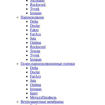
Nicoband
Rockwool
Tyvek
Izospan
Пароизоляция
Delta
Docke
Fakro
FarAcs
Juta
Optima
Rockwool
Tegola
Tyvek
Izospan
Гидро-пароизоляционные пленки
Delta
Docke
FarAcs
Juta
Optima
Izospan
Брит
МеталлПрофиль
Ветрозащитные мембраны