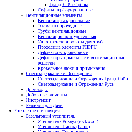
Гранд Лайн Optima
Софиты перфорированные
Вентиляционные элементы
Вентиляторы кровельные
Элементы проходные
Трубы вентиляционные
Вентиляция принудительная
Уплотнители и вороты для труб
Проходные элементы PIIPPU
Дефлекторы кровельные
Дефлекторы цокольные и вентиляционные
решетки
Кровельные люки и примыкания
Снегозадержание и Ограждения
Снегозадержание и Ограждения Гранд Лайн
Снегозадержание и Ограждения Русь
Дымоходы
Доборные элементы
Инструмент
Решения для Дачи
Утепление и изоляция
Базальтовый утеплитель
Утеплитель Роквул (rockwool)
Утеплитель Парок (Paroc)
Утеплитель Технониколь