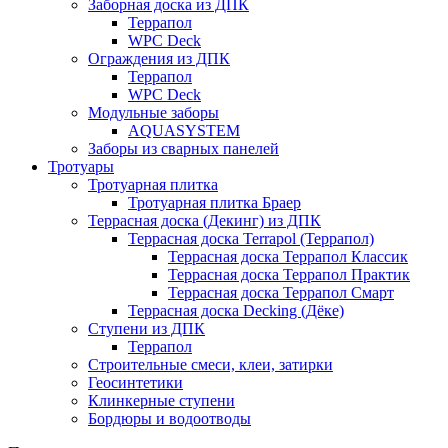
Заборная доска из ДПК
Террапол
WPC Deck
Ограждения из ДПК
Террапол
WPC Deck
Модульные заборы
AQUASYSTEM
Заборы из сварных панелей
Тротуары
Тротуарная плитка
Тротуарная плитка Браер
Террасная доска (Декинг) из ДПК
Террасная доска Terrapol (Террапол)
Террасная доска Террапол Классик
Террасная доска Террапол Практик
Террасная доска Террапол Смарт
Террасная доска Decking (Дёке)
Ступени из ДПК
Террапол
Строительные смеси, клеи, затирки
Геосинтетики
Клинкерные ступени
Бордюры и водоотводы