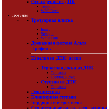
Ограждения из ДПК
Террапол
WPC Deck
Тротуары
Тротуарная плитка
Браер
Steingot
White Hills
Дренажная система Альта
Профиль
Изделия из ДПК: доски
Террасная доска из ДПК
Террапол
Decking (Дёке)
Ступени из ДПК
Террапол
Геосинтетики
Клинкерные ступени
Бордюры и водоотводы
Строительные смеси, клеи, затирки