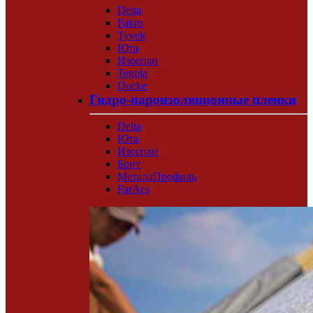
Delta
Fakro
Tyvek
Юта
Изоспан
Tegola
Docke
Гидро-пароизоляционные пленки
Delta
Юта
Изоспан
Брит
МеталлПрофиль
FarAcs