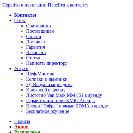
Перейти к навигации
Перейти к контенту
Контакты
О нас
О компании
Поставщикам
Оплата
Доставка
Гарантия
Вакансии
Статьи
Написать директору
Услуги
Шеф-Монтаж
Колпаки и дымники
3Д Визуализация дома
Крюкогиб в аренду
Листогиб Van Mark MM 851 в аренду
Герметик-пистолет КМЮ Аренда
Клещи “Гофра” прямые EDMA в аренду
Бесплатное обучение
Прайсы
Акции
Распродажа