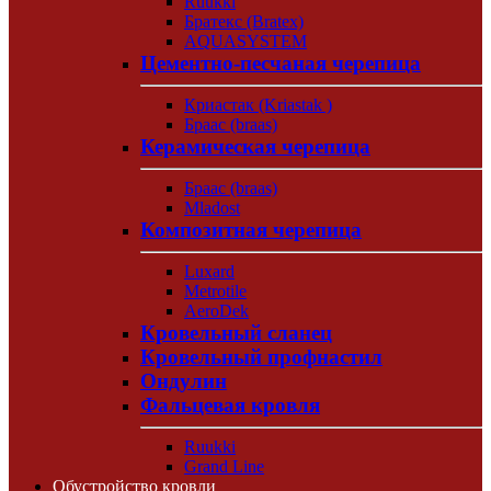
Ruukki
Братекс (Bratex)
AQUASYSTEM
Цементно-песчаная черепица
Криастак (Kriastak )
Браас (braas)
Керамическая черепица
Браас (braas)
Mladost
Композитная черепица
Luxard
Metrotile
AeroDek
Кровельный сланец
Кровельный профнастил
Ондулин
Фальцевая кровля
Ruukki
Grand Line
Обустройство кровли