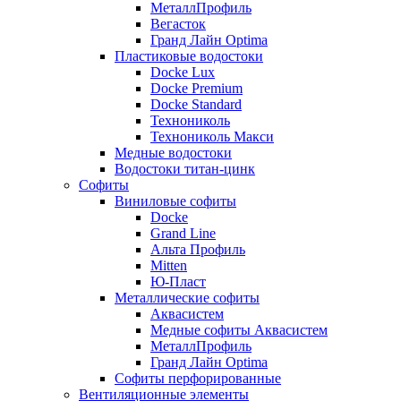
МеталлПрофиль
Вегасток
Гранд Лайн Optima
Пластиковые водостоки
Docke Lux
Docke Premium
Docke Standard
Технониколь
Технониколь Макси
Медные водостоки
Водостоки титан-цинк
Софиты
Виниловые софиты
Docke
Grand Line
Альта Профиль
Mitten
Ю-Пласт
Металлические софиты
Аквасистем
Медные софиты Аквасистем
МеталлПрофиль
Гранд Лайн Optima
Софиты перфорированные
Вентиляционные элементы