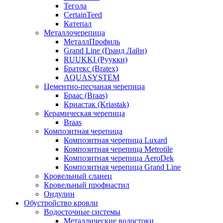
Тегола
CertainTeed
Катепал
Металлочерепица
МеталлПрофиль
Grand Line (Гранд Лайн)
RUUKKI (Руукки)
Братекс (Bratex)
AQUASYSTEM
Цементно-песчаная черепица
Браас (Braas)
Криастак (Kriastak)
Керамическая черепица
Braas
Композитная черепица
Композитная черепица Luxard
Композитная черепица Metrotile
Композитная черепица AeroDek
Композитная черепица Grand Line
Кровельный сланец
Кровельный профнастил
Ондулин
Обустройство кровли
Водосточные системы
Металлические водостоки