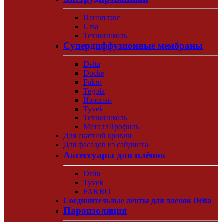
Пеноплэкс
Ursa
Технониколь
Супердиффузионные мембраны
Delta
Docke
Fakro
Tegola
Изоспан
Tyvek
Технониколь
МеталлПрофиль
Для скатной кровли
Для фасадов из сайдинга
Аксессуары для плёнок
Delta
Tyvek
FAKRO
Соединительные ленты для пленок Delta
Пароизоляция