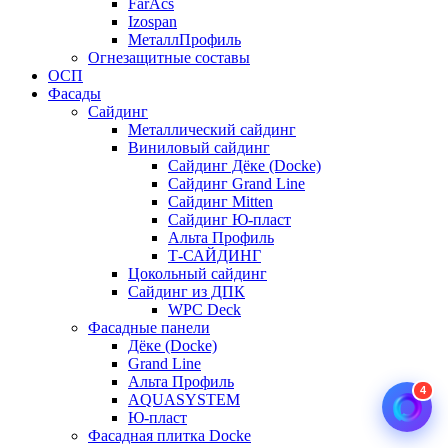
FarAcs
Izospan
МеталлПрофиль
Огнезащитные составы
ОСП
Фасады
Сайдинг
Металлический сайдинг
Виниловый сайдинг
Сайдинг Дёке (Docke)
Сайдинг Grand Line
Сайдинг Mitten
Сайдинг Ю-пласт
Альта Профиль
Т-САЙДИНГ
Цокольный сайдинг
Сайдинг из ДПК
WPC Deck
Фасадные панели
Дёке (Docke)
Grand Line
Альта Профиль
4
AQUASYSTEM
Ю-пласт
Фасадная плитка Docke