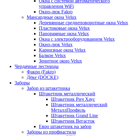
Окна с системой автоматического
управления WiFi
Окно-люк Fakro
Мансардные окна Velux
Деревянные среднеповоротные окна Velux
Пластиковые окна Velux
Панорамные окна Velux
Окна с электрооборудованием Velux
Окно-люк Velux
Карнизные окна Velux
Балкон Velux
Зенитное окно Velux
Чердачные лестницы
Факро (Fakro)
Дёке (DÖCKE)
Заборы
Забор из штакетника
Штакетник металлический
Штакетник Рич Хаус
Штакетник металлический
МеталлПрофиль
Штакетник Grand Line
Штакетник Вегасток
Евро штакетник на забор
Заборы из профнастила