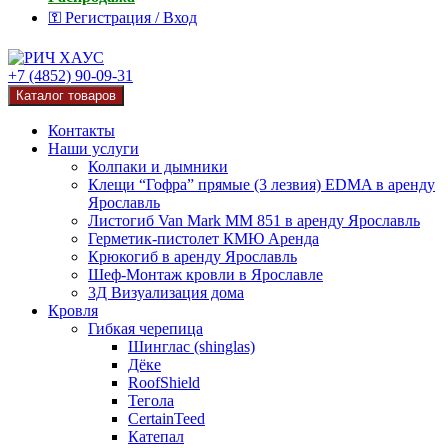
⚿ Регистрация / Вход
+7 (4852) 90-09-31
Каталог товаров
Контакты
Наши услуги
Колпаки и дымники
Клещи “Гофра” прямые (3 лезвия) EDMA в аренду
Ярославль
Листогиб Van Mark MM 851 в аренду Ярославль
Герметик-пистолет КМЮ Аренда
Крюкогиб в аренду Ярославль
Шеф-Монтаж кровли в Ярославле
3Д Визуализация дома
Кровля
Гибкая черепица
Шинглас (shinglas)
Дёке
RoofShield
Тегола
CertainTeed
Катепал