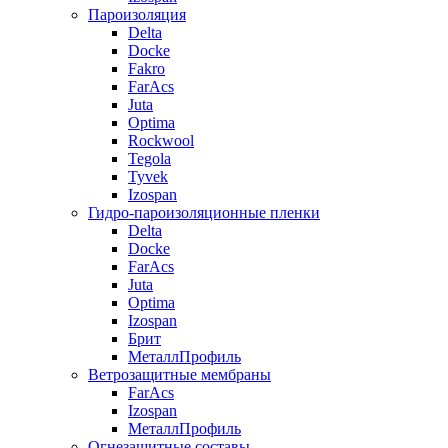
Пароизоляция
Delta
Docke
Fakro
FarAcs
Juta
Optima
Rockwool
Tegola
Tyvek
Izospan
Гидро-пароизоляционные пленки
Delta
Docke
FarAcs
Juta
Optima
Izospan
Брит
МеталлПрофиль
Ветрозащитные мембраны
FarAcs
Izospan
МеталлПрофиль
Огнезащитные составы