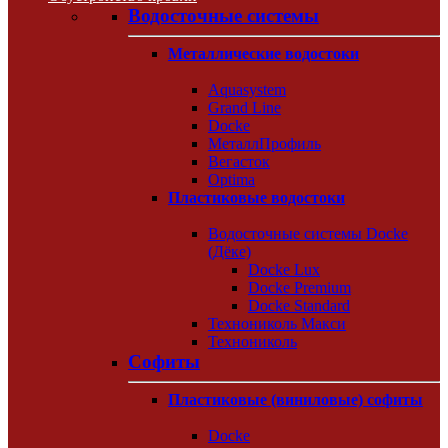
Водосточные системы
Металлические водостоки
Aquasystem
Grand Line
Docke
МеталлПрофиль
Вегасток
Optima
Пластиковые водостоки
Водосточные системы Docke
(Дёке)
Docke Lux
Docke Premium
Docke Standard
Технониколь Макси
Технониколь
Софиты
Пластиковые (виниловые) софиты
Docke