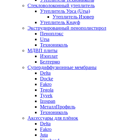
Стекловолоконный утеплитель
Утеплитель Урса (Ursa)
Утеплитель Изовер
Утеплитель Кнауф
Экструдированный пенополистирол
Пеноплэкс
Ursa
Технониколь
МДВП плиты
Изоплат
Белтермо
Супердиффузионные мембраны
Delta
Docke
Fakro
Tegola
Tyvek
Izospan
МеталлПрофиль
Технониколь
Аксессуары для плёнок
Delta
Fakro
Juta