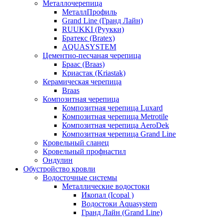
Металлочерепица
МеталлПрофиль
Grand Line (Гранд Лайн)
RUUKKI (Руукки)
Братекс (Bratex)
AQUASYSTEM
Цементно-песчаная черепица
Браас (Braas)
Криастак (Kriastak)
Керамическая черепица
Braas
Композитная черепица
Композитная черепица Luxard
Композитная черепица Metrotile
Композитная черепица AeroDek
Композитная черепица Grand Line
Кровельный сланец
Кровельный профнастил
Ондулин
Обустройство кровли
Водосточные системы
Металлические водостоки
Икопал (Icopal )
Водостоки Aquasystem
Гранд Лайн (Grand Line)