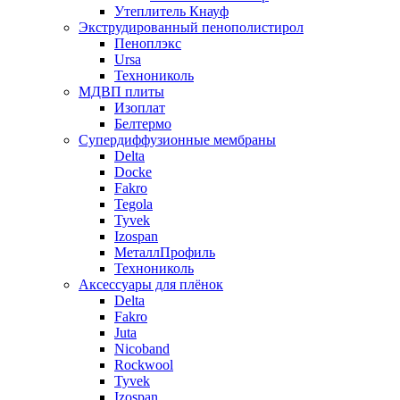
Утеплитель Кнауф
Экструдированный пенополистирол
Пеноплэкс
Ursa
Технониколь
МДВП плиты
Изоплат
Белтермо
Супердиффузионные мембраны
Delta
Docke
Fakro
Tegola
Tyvek
Izospan
МеталлПрофиль
Технониколь
Аксессуары для плёнок
Delta
Fakro
Juta
Nicoband
Rockwool
Tyvek
Izospan