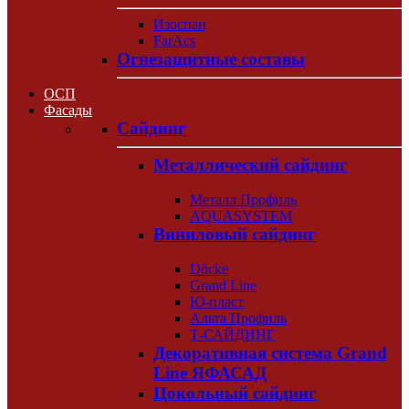
Изоспан
FarAcs
Огнезащитные составы
ОСП
Фасады
Сайдинг
Металлический сайдинг
Металл Профиль
AQUASYSTEM
Виниловый сайдинг
Döcke
Grand Line
Ю-пласт
Альта Профиль
Т-САЙДИНГ
Декоративная система Grand
Line ЯФАСАД
Цокольный сайдинг