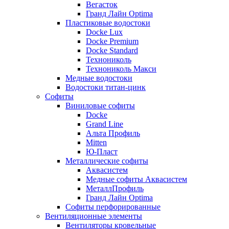
Вегасток
Гранд Лайн Optima
Пластиковые водостоки
Docke Lux
Docke Premium
Docke Standard
Технониколь
Технониколь Макси
Медные водостоки
Водостоки титан-цинк
Софиты
Виниловые софиты
Docke
Grand Line
Альта Профиль
Mitten
Ю-Пласт
Металлические софиты
Аквасистем
Медные софиты Аквасистем
МеталлПрофиль
Гранд Лайн Optima
Софиты перфорированные
Вентиляционные элементы
Вентиляторы кровельные