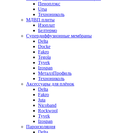
Пеноплэкс
Ursa
Технониколь
МДВП плиты
Изоплат
Белтермо
Супердиффузионные мембраны
Delta
Docke
Fakro
Tegola
Tyvek
Izospan
МеталлПрофиль
Технониколь
Аксессуары для плёнок
Delta
Fakro
Juta
Nicoband
Rockwool
Tyvek
Izospan
Пароизоляция
Delta