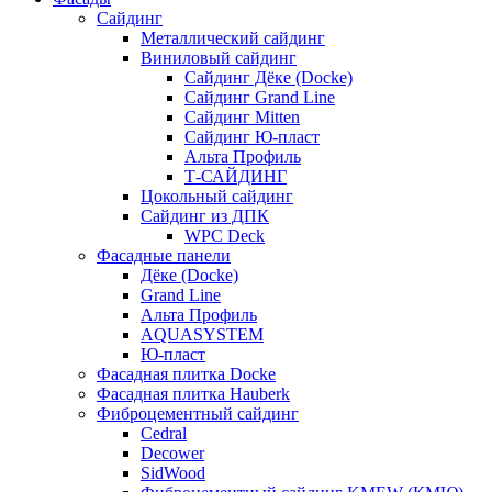
Сайдинг
Металлический сайдинг
Виниловый сайдинг
Сайдинг Дёке (Docke)
Сайдинг Grand Line
Сайдинг Mitten
Сайдинг Ю-пласт
Альта Профиль
Т-САЙДИНГ
Цокольный сайдинг
Сайдинг из ДПК
WPC Deck
Фасадные панели
Дёке (Docke)
Grand Line
Альта Профиль
AQUASYSTEM
Ю-пласт
Фасадная плитка Docke
Фасадная плитка Hauberk
Фиброцементный сайдинг
Cedral
Decower
SidWood