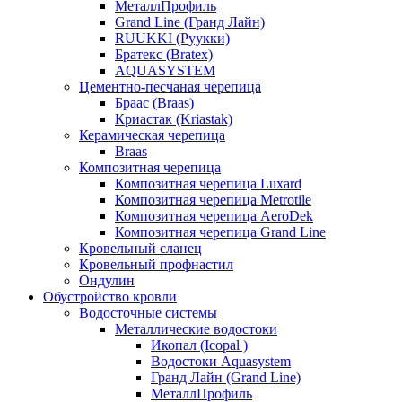
МеталлПрофиль
Grand Line (Гранд Лайн)
RUUKKI (Руукки)
Братекс (Bratex)
AQUASYSTEM
Цементно-песчаная черепица
Браас (Braas)
Криастак (Kriastak)
Керамическая черепица
Braas
Композитная черепица
Композитная черепица Luxard
Композитная черепица Metrotile
Композитная черепица AeroDek
Композитная черепица Grand Line
Кровельный сланец
Кровельный профнастил
Ондулин
Обустройство кровли
Водосточные системы
Металлические водостоки
Икопал (Icopal )
Водостоки Aquasystem
Гранд Лайн (Grand Line)
МеталлПрофиль