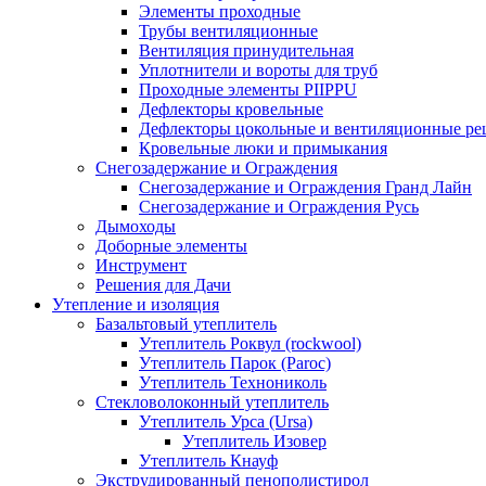
Элементы проходные
Трубы вентиляционные
Вентиляция принудительная
Уплотнители и вороты для труб
Проходные элементы PIIPPU
Дефлекторы кровельные
Дефлекторы цокольные и вентиляционные ре
Кровельные люки и примыкания
Снегозадержание и Ограждения
Снегозадержание и Ограждения Гранд Лайн
Снегозадержание и Ограждения Русь
Дымоходы
Доборные элементы
Инструмент
Решения для Дачи
Утепление и изоляция
Базальтовый утеплитель
Утеплитель Роквул (rockwool)
Утеплитель Парок (Paroc)
Утеплитель Технониколь
Стекловолоконный утеплитель
Утеплитель Урса (Ursa)
Утеплитель Изовер
Утеплитель Кнауф
Экструдированный пенополистирол