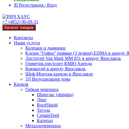
⚿ Регистрация / Вход
+7 (4852) 90-09-31
Каталог товаров
Контакты
Наши услуги
Колпаки и дымники
Клещи “Гофра” прямые (3 лезвия) EDMA в аренду 
Листогиб Van Mark MM 851 в аренду Ярославль
Герметик-пистолет КМЮ Аренда
Крюкогиб в аренду Ярославль
Шеф-Монтаж кровли в Ярославле
3Д Визуализация дома
Кровля
Гибкая черепица
Шинглас (shinglas)
Дёке
RoofShield
Тегола
CertainTeed
Катепал
Металлочерепица