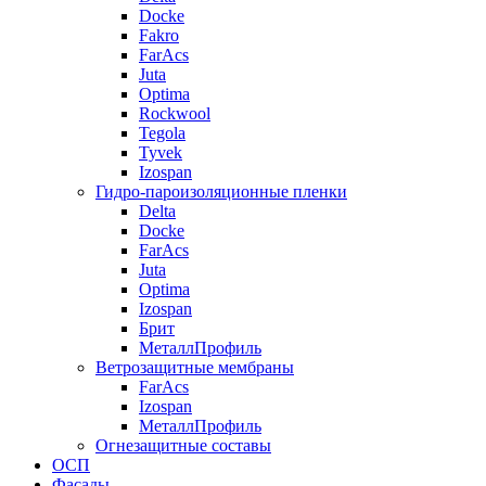
Docke
Fakro
FarAcs
Juta
Optima
Rockwool
Tegola
Tyvek
Izospan
Гидро-пароизоляционные пленки
Delta
Docke
FarAcs
Juta
Optima
Izospan
Брит
МеталлПрофиль
Ветрозащитные мембраны
FarAcs
Izospan
МеталлПрофиль
Огнезащитные составы
ОСП
Фасады