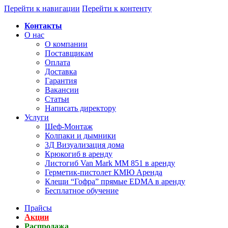
Перейти к навигации
Перейти к контенту
Контакты
О нас
О компании
Поставщикам
Оплата
Доставка
Гарантия
Вакансии
Статьи
Написать директору
Услуги
Шеф-Монтаж
Колпаки и дымники
3Д Визуализация дома
Крюкогиб в аренду
Листогиб Van Mark MM 851 в аренду
Герметик-пистолет КМЮ Аренда
Клещи “Гофра” прямые EDMA в аренду
Бесплатное обучение
Прайсы
Акции
Распродажа